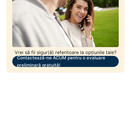
Vrei să fii sigur(ă) referitoare la opțiunile tale?
Contactează-ne ACUM pentru o evaluare
preliminară gratuită!
Share this post