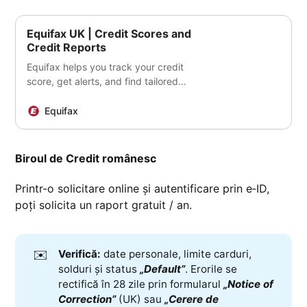
Equifax UK | Credit Scores and
Credit Reports
Equifax helps you track your credit
score, get alerts, and find tailored
credit and loan offers to stay in
control of your financial health.
Equifax
Biroul de Credit românesc
Printr-o solicitare online și autentificare prin e‑ID,
poți solicita un raport gratuit / an.
✉️
Verifică:
date personale, limite carduri,
solduri și status
„Default”
. Erorile se
rectifică în 28 zile prin formularul
„Notice of 
Correction”
(UK) sau
„Cerere de 