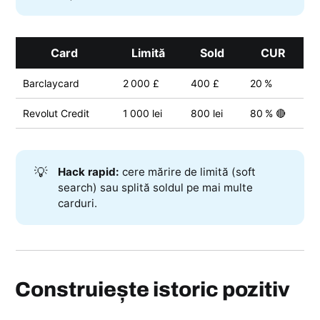
Card
Limită
Sold
CUR
Barclaycard
2 000 £
400 £
20 %
Revolut Credit
1 000 lei
800 lei
80 % 🔴
💡
Hack rapid:
cere mărire de limită (soft
search) sau splită soldul pe mai multe
carduri.
Construiește istoric pozitiv