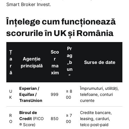
Smart Broker Invest.
Înțelege cum funcționează
scorurile în UK și România
Pr
Ț
Sco
ag
a
Agenție
r
„b
Surse de date
r
principală
ma
un
ă
xim
”
Experian /
Împrumuturi, utilități,
U
≥ 8
Equifax /
999
telefoane, conturi
K
00
TransUnion
curente
Biroul de
Credite bancare,
R
≥ 7
Credit
(FICO
850
leasing, carduri,
O
00
® Score)
telco post‑paid